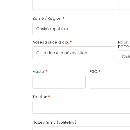
Země / Region
*
Česká republika
Adresa ulice a č.p.
*
Např. 
patro.
Město
*
PSČ
*
Telefon
*
Název firmy
(volitelný)