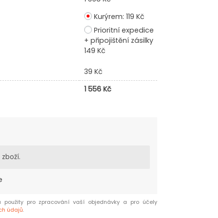
Kurýrem:
119
Kč
Prioritní expedice
+ připojištění zásilky
149
Kč
39
Kč
1 556
Kč
 zboží.
e
 použity pro zpracování vaší objednávky a pro účely
ch údajů
.