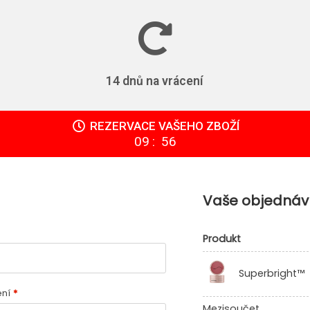
14 dnů na vrácení
REZERVACE VAŠEHO ZBOŽÍ
:
09
55
Vaše objednáv
Produkt
Superbright™
ení
*
Mezisoučet