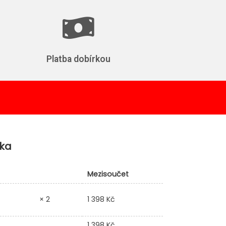
Platba dobírkou
ka
Mezisoučet
1 398
Kč
× 2
1 398
Kč